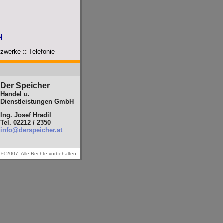
H
zwerke
::
Telefonie
Der Speicher
Handel u.
Dienstleistungen GmbH
Ing. Josef Hradil
Tel. 02212 / 2350
info@derspeicher.at
 © 2007. Alle Rechte vorbehalten.