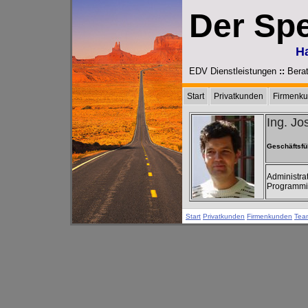
Der Sp
H
EDV Dienstleistungen
::
Bera
Start
Privatkunden
Firmenk
Ing. Jo
Geschäftsfü
Administra
Programmi
Start
Privatkunden
Firmenkunden
Tea